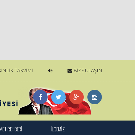
İNLİK TAKVİMİ
BİZE ULAŞIN
MET REHBERİ
İLÇEMİZ