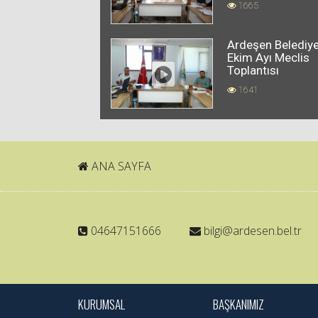
1665
Ardeşen Belediye
Ekim Ayı Meclis
Toplantısı
1641
ANA SAYFA
04647151666
bilgi@ardesen.bel.tr
KURUMSAL
BAŞKANIMIZ