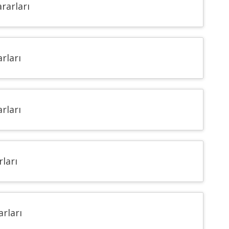
rarları
rları
rları
ları
rları