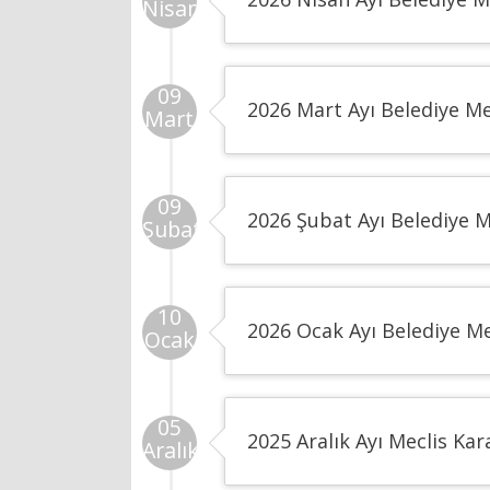
Nisan
09
2026 Mart Ayı Belediye Mec
Mart
09
2026 Şubat Ayı Belediye Me
Şubat
10
2026 Ocak Ayı Belediye Mec
Ocak
05
2025 Aralık Ayı Meclis Kara
Aralık