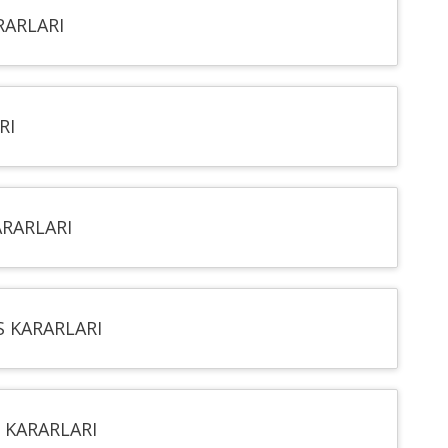
RARLARI
RI
ARARLARI
S KARARLARI
 KARARLARI