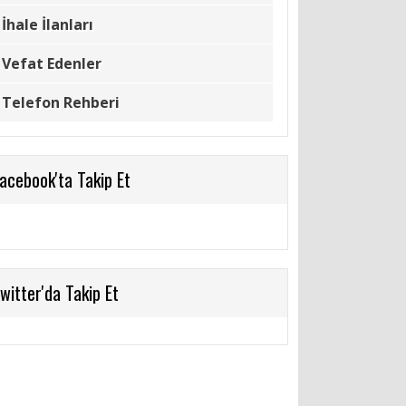
İhale İlanları
Vefat Edenler
Telefon Rehberi
acebook'ta Takip Et
witter'da Takip Et