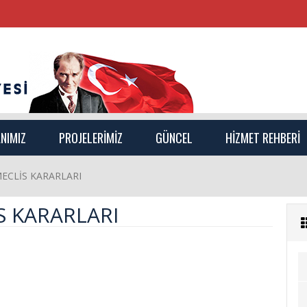
NIMIZ
PROJELERİMİZ
GÜNCEL
HİZMET REHBERİ
MECLİS KARARLARI
S KARARLARI