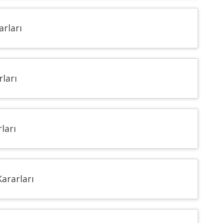
arları
ları
ları
ararları