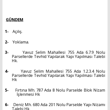
İLÇEMİZ
Tarihçemiz
GÜNDEM
Coğrafyası
1-
Açılış.
Kamu Spotu
2-
Yoklama.
Çöp Toplama Saatleri
3-
Yavuz Selim Mahallesi 755 Ada 6.7.9 Nolu
Parsellerde Tevhid Yapılarak Yapı Yapılması Talebi
Hk.
Canlı Kamera Hizmeti
4-
Yavuz Selim Mahallesi 755 Ada 1.2.3.4 Nolu
BİZE YAZIN
Parsellerde Tevhid Yapılarak Yapı Yapılması Talebi
Hk
İletişim Bilgileri
5-
Fırtına Mh. 787 Ada 8 Nolu Parselde Blok Nizam
İşlenmesi Hk
Beyazmasa Başvuru
6-
Deniz Mh. 680 Ada 201 Nolu Parselde Yapı Nizamı
Talebi Hk.