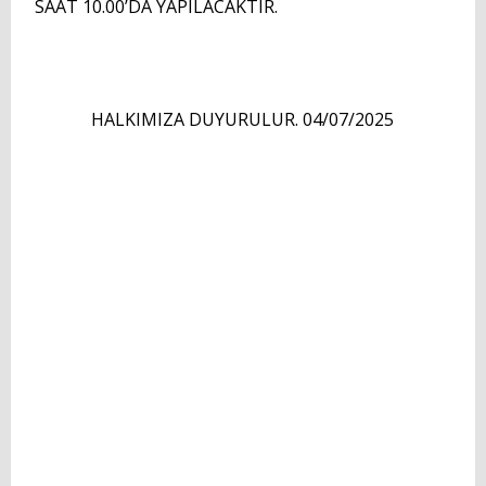
SAAT 10.00’DA YAPILACAKTIR.
GÜNCEL
Foto Galeri
Videolar
HALKIMIZA DUYURULUR. 04/07/2025
Etkinlik Takvimi
HİZMET REHBERİ
Başvuru Rehberi
Meclis Kararları
İhale İlanları
Vefat & Duyurular
Telefon Rehberi