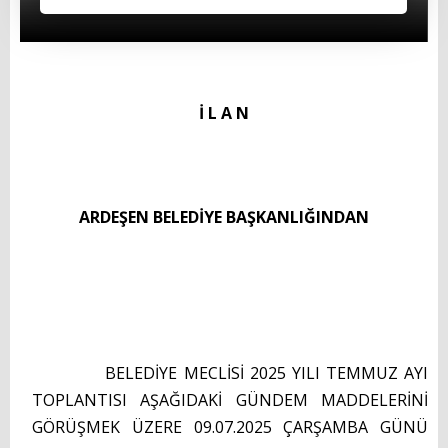
İl Genel Meclis Üyelerimiz
Eski Başkanlarımız
Muhtarlarımız
İ L A N
Yönetmenlikler
BAŞKANIMIZ
ARDEŞEN BELEDİYE BAŞKANLIĞINDAN
Başkanın Özgeçmişi
Başkanın Mesajı
Başkanın Albümü
Başkana Mesaj
BELEDİYE MECLİSİ 2025 YILI TEMMUZ AYI
TOPLANTISI AŞAĞIDAKİ GÜNDEM MADDELERİNİ
PROJELERİMİZ
GÖRÜŞMEK ÜZERE 09.07.2025 ÇARŞAMBA GÜNÜ