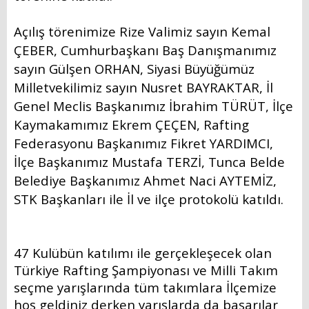
GÜNCEL
Açılış törenimize Rize Valimiz sayın Kemal
Foto Galeri
ÇEBER, Cumhurbaşkanı Baş Danışmanımız
sayın Gülşen ORHAN, Siyasi Büyüğümüz
Videolar
Milletvekilimiz sayın Nusret BAYRAKTAR, İl
Genel Meclis Başkanımız İbrahim TÜRÜT, İlçe
Etkinlik Takvimi
Kaymakamımız Ekrem ÇEÇEN, Rafting
HİZMET REHBERİ
Federasyonu Başkanımız Fikret YARDIMCI,
İlçe Başkanımız Mustafa TERZİ, Tunca Belde
Başvuru Rehberi
Belediye Başkanımız Ahmet Naci AYTEMİZ,
STK Başkanları ile İl ve ilçe protokolü katıldı.
Meclis Kararları
İhale İlanları
47 Kulübün katılımı ile gerçekleşecek olan
Vefat & Duyurular
Türkiye Rafting Şampiyonası ve Milli Takım
seçme yarışlarında tüm takımlara İlçemize
Telefon Rehberi
hoş geldiniz derken yarışlarda da başarılar