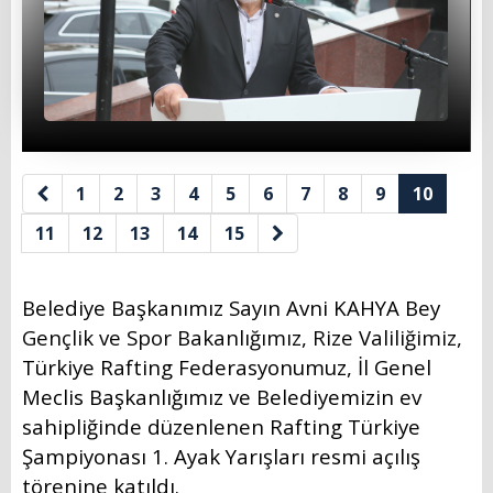
İl Genel Meclis Üyelerimiz
Eski Başkanlarımız
Muhtarlarımız
Yönetmenlikler
1
2
3
4
5
6
7
8
9
10
BAŞKANIMIZ
11
12
13
14
15
Başkanın Özgeçmişi
Belediye Başkanımız Sayın Avni KAHYA Bey
Başkanın Mesajı
Gençlik ve Spor Bakanlığımız, Rize Valiliğimiz,
Başkanın Albümü
Türkiye Rafting Federasyonumuz, İl Genel
Meclis Başkanlığımız ve Belediyemizin ev
Başkana Mesaj
sahipliğinde düzenlenen Rafting Türkiye
Şampiyonası 1. Ayak Yarışları resmi açılış
PROJELERİMİZ
törenine katıldı.