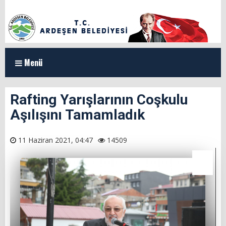
Menü
ANASAYFA
Rafting Yarışlarının Coşkulu
Aşılışını Tamamladık
KURUMSAL
Organizasyon Şeması
11 Haziran 2021, 04:47
14509
Başkan Yardımcılarımız
Meclis Üyeleri
Milletvekillerimiz