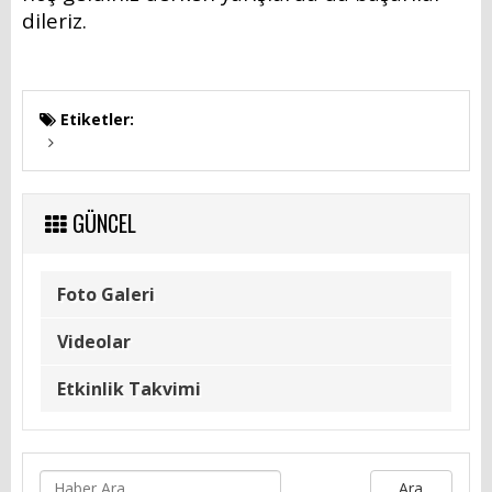
dileriz.
İLÇEMİZ
Tarihçemiz
Etiketler:
Coğrafyası
Kamu Spotu
GÜNCEL
Çöp Toplama Saatleri
Canlı Kamera Hizmeti
Foto Galeri
BİZE YAZIN
Videolar
İletişim Bilgileri
Etkinlik Takvimi
Beyazmasa Başvuru
Ara