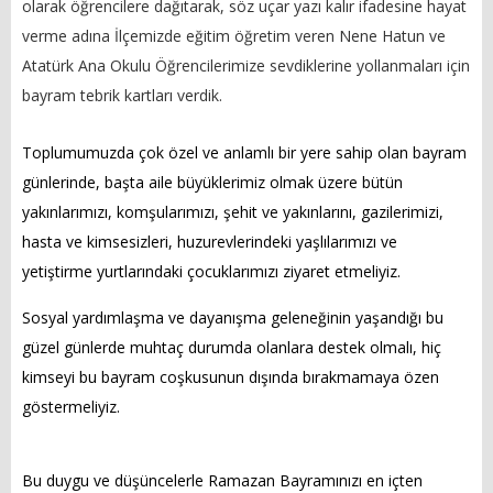
olarak öğrencilere dağıtarak, söz uçar
yazı kalır ifadesine hayat
GÜNCEL
verme adına İlçemizde eğitim öğretim veren Nene Hatun ve
Atatürk Ana Okulu Öğrencilerimize sevdiklerine yollanmaları için
Foto Galeri
bayram tebrik kartları verdik.
Videolar
Toplumumuzda çok özel ve anlamlı bir yere sahip olan bayram
Etkinlik Takvimi
günlerinde, başta aile büyüklerimiz olmak üzere bütün
yakınlarımızı, komşularımızı, şehit ve yakınlarını, gazilerimizi,
HİZMET REHBERİ
hasta ve kimsesizleri, huzurevlerindeki yaşlılarımızı ve
yetiştirme yurtlarındaki çocuklarımızı ziyaret etmeliyiz.
Başvuru Rehberi
Sosyal yardımlaşma ve dayanışma geleneğinin yaşandığı bu
Meclis Kararları
güzel günlerde muhtaç durumda olanlara destek olmalı, hiç
İhale İlanları
kimseyi bu bayram coşkusunun dışında bırakmamaya özen
göstermeliyiz.
Vefat & Duyurular
Telefon Rehberi
Bu duygu ve düşüncelerle Ramazan Bayramınızı en içten