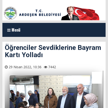
Menü
ANASAYFA
Öğrenciler Sevdiklerine Bayram
Kartı Yolladı
KURUMSAL
Organizasyon Şeması
29 Nisan 2022, 10:36
7442
Başkan Yardımcılarımız
Meclis Üyeleri
Milletvekillerimiz