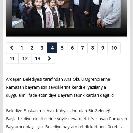
İl Genel Meclis Üyelerimiz
Eski Başkanlarımız
Muhtarlarımız
Yönetmenlikler
1
2
3
4
5
6
7
8
9
10
BAŞKANIMIZ
11
12
13
Başkanın Özgeçmişi
Ardeşen Belediyesi tarafından Ana Okulu Öğrencilerine
Başkanın Mesajı
Ramazan bayram için sevdiklerine kendi el yazılarıyla
duygularını ifade etsin diye Bayram tebrik kartları dağıtıldı.
Başkanın Albümü
Başkana Mesaj
Belediye Başkanımız Avni Kahya' Unutulan Bir Geleneği
Başlattık diye
rek sözlerine şöyle devam etti;
Yaklaşan Ramazan
PROJELERİMİZ
Bayramı dolayısıyla, Belediye bayram tebrik kartlarını ücretsiz