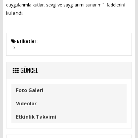
duygularımla kutlar, sevgi ve saygılarımı sunarım.” İfadelerini
İLÇEMİZ
andı.
kull
Tarihçemiz
Coğrafyası
Etiketler:
Kamu Spotu
Çöp Toplama Saatleri
GÜNCEL
Canlı Kamera Hizmeti
Foto Galeri
BİZE YAZIN
Videolar
İletişim Bilgileri
Etkinlik Takvimi
Beyazmasa Başvuru