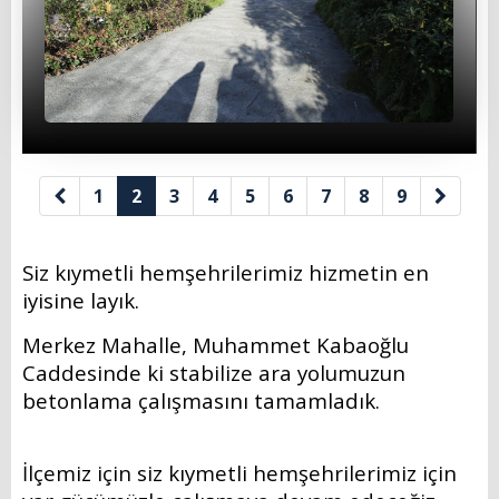
İl Genel Meclis Üyelerimiz
Eski Başkanlarımız
Muhtarlarımız
Yönetmenlikler
1
2
3
4
5
6
7
8
9
BAŞKANIMIZ
Başkanın Özgeçmişi
Siz kıymetli hemşehrilerimiz hizmetin en
iyisine layık.
Başkanın Mesajı
Merkez Mahalle, Muhammet Kabaoğlu
Başkanın Albümü
Caddesinde ki stabilize ara yolumuzun
betonlama çalışmasını tamamladık.
Başkana Mesaj
PROJELERİMİZ
İlçemiz için siz kıymetli hemşehrilerimiz için