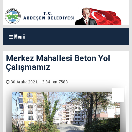
Menü
ANASAYFA
Merkez Mahallesi Beton Yol
Çalışmamız
KURUMSAL
Organizasyon Şeması
30 Aralık 2021, 13:34
7588
Başkan Yardımcılarımız
Meclis Üyeleri
Milletvekillerimiz