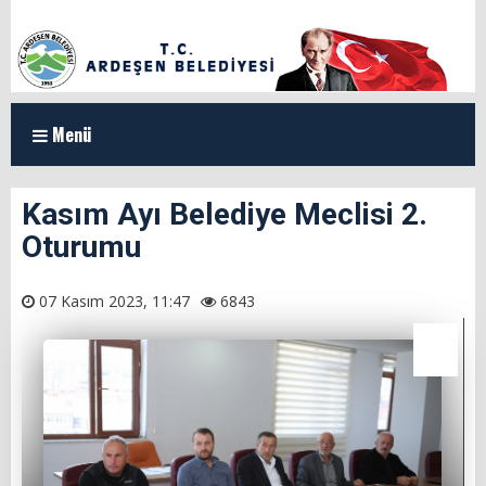
Menü
ANASAYFA
Kasım Ayı Belediye Meclisi 2.
Oturumu
KURUMSAL
Organizasyon Şeması
07 Kasım 2023, 11:47
6843
Başkan Yardımcılarımız
Meclis Üyeleri
Milletvekillerimiz