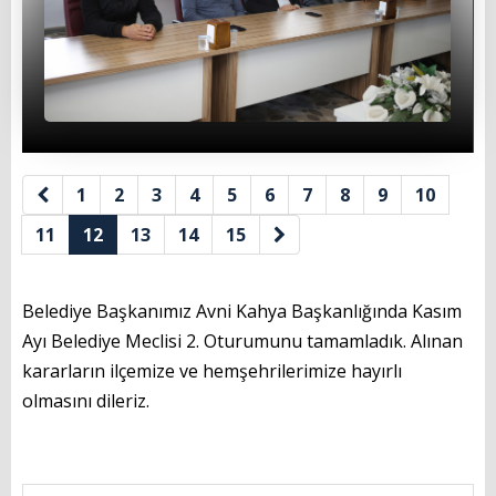
İl Genel Meclis Üyelerimiz
Eski Başkanlarımız
Muhtarlarımız
Yönetmenlikler
1
2
3
4
5
6
7
8
9
10
BAŞKANIMIZ
11
12
13
14
15
Başkanın Özgeçmişi
Başkanın Mesajı
Belediye Başkanımız Avni Kahya Başkanlığında Kasım
Ayı Belediye Meclisi 2. Oturumunu tamamladık. Alınan
Başkanın Albümü
kararların ilçemize ve hemşehrilerimize hayırlı
olmasını dileriz.
Başkana Mesaj
PROJELERİMİZ