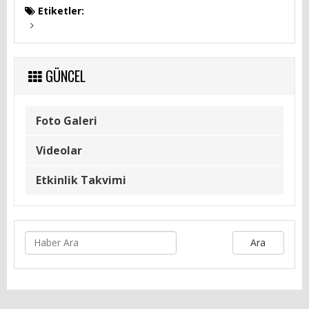
Etiketler:
GÜNCEL
Foto Galeri
GÜNCEL
Videolar
Etkinlik Takvimi
Foto Galeri
HİZMET REHBERİ
Videolar
Başvuru Rehberi
Etkinlik Takvimi
Meclis Kararları
İhale İlanları
Ara
Vefat & Duyurular
Telefon Rehberi