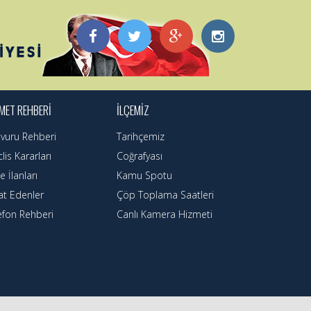
MET REHBERİ
İLÇEMİZ
vuru Rehberi
Tarihçemiz
lis Kararları
Coğrafyası
e İlanları
Kamu Spotu
at Edenler
Çöp Toplama Saatleri
efon Rehberi
Canlı Kamera Hizmeti