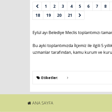
1
2
3
4
5
6
7
8
18
19
20
21
Eylül ayı Belediye Meclis toplantımızı tama
Bu ayki toplantımızda İlçemiz ile ilgili 5 
uzmanlar tarafından, kamu kurum ve kuruluş
Etiketler:
ANA SAYFA