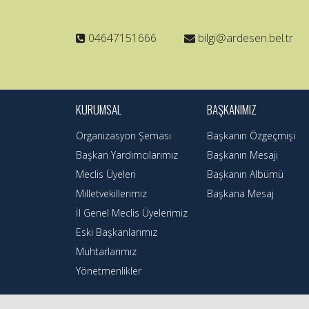
04647151666
bilgi@ardesen.bel.tr
KURUMSAL
BAŞKANIMIZ
Organizasyon Şeması
Başkanın Özgeçmişi
Başkan Yardımcılarımız
Başkanın Mesajı
Meclis Üyeleri
Başkanın Albümü
Milletvekillerimiz
Başkana Mesaj
İl Genel Meclis Üyelerimiz
Eski Başkanlarımız
Muhtarlarımız
Yönetmenlikler