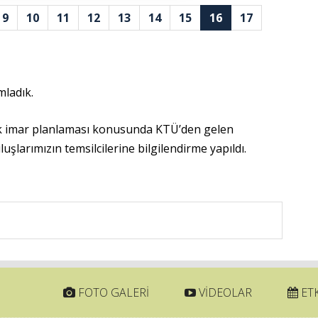
9
10
11
12
13
14
15
16
17
mladık.
yıllık imar planlaması konusunda KTÜ’den gelen
larımızın temsilcilerine bilgilendirme yapıldı.
FOTO GALERİ
VİDEOLAR
ETK