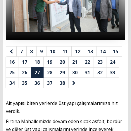
İl Genel Meclis Üyelerimiz
Eski Başkanlarımız
Muhtarlarımız
Yönetmenlikler
7
8
9
10
11
12
13
14
15
BAŞKANIMIZ
16
17
18
19
20
21
22
23
24
Başkanın Özgeçmişi
25
26
27
28
29
30
31
32
33
Başkanın Mesajı
34
35
36
37
38
Başkanın Albümü
Alt yapısı biten yerlerde üst yapı çalışmalarımıza hız 
Başkana Mesaj
verdik. 
PROJELERİMİZ
Fırtına Mahallemizde devam eden sıcak asfalt, bordür 
ve diğer üst yapı çalışmalarını yerinde inceleyerek 