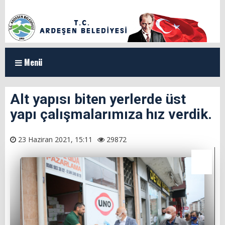
Menü
ANASAYFA
Alt yapısı biten yerlerde üst
yapı çalışmalarımıza hız verdik.
KURUMSAL
Organizasyon Şeması
23 Haziran 2021, 15:11
29872
Başkan Yardımcılarımız
Meclis Üyeleri
Milletvekillerimiz