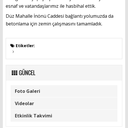
GÜNCEL
esnaf ve vatandaşlarımız ile hasbihal ettik. 
Düz Mahalle İnönü Caddesi bağlantı yolumuzda da 
Foto Galeri
betonlama için zemin çalışmasını tamamladık.
Videolar
Etkinlik Takvimi
Etiketler:
HİZMET REHBERİ
GÜNCEL
Başvuru Rehberi
Meclis Kararları
Foto Galeri
İhale İlanları
Videolar
Vefat & Duyurular
Etkinlik Takvimi
Telefon Rehberi