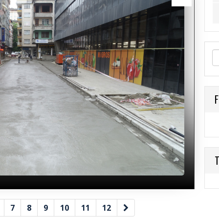
F
T
7
8
9
10
11
12