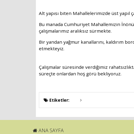
Alt yapısı biten Mahallelerimizde üst yapıl ça
Bu manada Cumhuriyet Mahallemizin
İ
nönü
çalı
ş
malarımız aralıksız sürmekte.
Bir yandan ya
ğ
mur kanallarını, kaldırım bo
etmekteyiz.
Çalı
ş
malar süresinde verdi
ğ
imiz rahatsızlık
süreçte onlardan ho
ş
görü bekliyoruz.
Etiketler:
ANA SAYFA