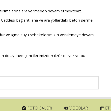
lı
ş
malarına ara vermeden devam etmekteyiz.
 Caddesi ba
ğ
lantı ana ve ara yollardaki beton serme
rdür ve içme suyu
ş
ebekelerimizin yenilemeye devam
tan dolayı hem
ş
ehrilerimizden özür diliyor ve bu
FOTO GALERİ
VİDEOLAR
ETK