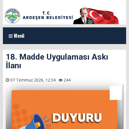
Menü
ANASAYFA
18. Madde Uygulaması Askı
İlanı
KURUMSAL
Organizasyon Şeması
07 Temmuz 2026, 12:34
244
Başkan Yardımcılarımız
Meclis Üyeleri
Milletvekillerimiz