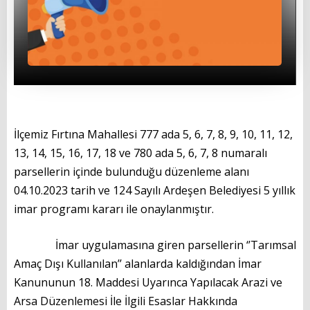
İl Genel Meclis Üyelerimiz
Eski Başkanlarımız
Muhtarlarımız
Yönetmenlikler
BAŞKANIMIZ
İlçemiz Fırtına Mahallesi 777 ada 5, 6, 7, 8, 9, 10, 11, 12,
13, 14, 15, 16, 17, 18 ve 780 ada 5, 6, 7, 8 numaralı
Başkanın Özgeçmişi
parsellerin içinde bulunduğu düzenleme alanı
04.10.2023 tarih ve 124 Sayılı Ardeşen Belediyesi 5 yıllık
Başkanın Mesajı
imar programı kararı ile onaylanmıştır.
Başkanın Albümü
İmar uygulamasına giren parsellerin ‘’Tarımsal
Başkana Mesaj
Amaç Dışı Kullanılan’’ alanlarda kaldığından İmar
Kanununun 18. Maddesi Uyarınca Yapılacak Arazi ve
PROJELERİMİZ
Arsa Düzenlemesi İle İlgili Esaslar Hakkında