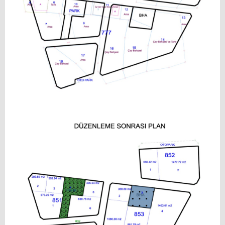
İLÇEMİZ
Tarihçemiz
Coğrafyası
Kamu Spotu
Çöp Toplama Saatleri
Canlı Kamera Hizmeti
BİZE YAZIN
İletişim Bilgileri
Beyazmasa Başvuru