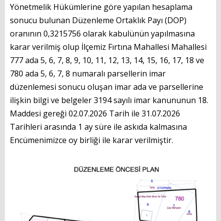
Yönetmelik Hükümlerine göre yapılan hesaplama
GÜNCEL
sonucu bulunan Düzenleme Ortaklık Payı (DOP)
Foto Galeri
oranının 0,3215756 olarak kabulünün yapılmasına
karar verilmiş olup İlçemiz Fırtına Mahallesi Mahallesi
Videolar
777 ada 5, 6, 7, 8, 9, 10, 11, 12, 13, 14, 15, 16, 17, 18 ve
780 ada 5, 6, 7, 8 numaralı parsellerin imar
Etkinlik Takvimi
düzenlemesi sonucu oluşan imar ada ve parsellerine
HİZMET REHBERİ
ilişkin bilgi ve belgeler 3194 sayılı imar kanununun 18.
Maddesi gereği 02.07.2026 Tarih ile 31.07.2026
Başvuru Rehberi
Tarihleri arasında 1 ay süre ile askıda kalmasına
Encümenimizce oy birliği ile karar verilmiştir.
Meclis Kararları
İhale İlanları
Vefat & Duyurular
Telefon Rehberi